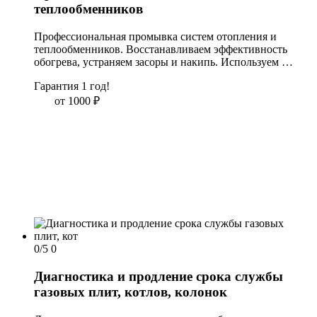
теплообменников
Профессиональная промывка систем отопления и 
теплообменников. Восстанавливаем эффективность 
обогрева, устраняем засоры и накипь. Используем 
современные методы очистки — химические, 
Гарантия 1 год!
гидропневматические и гидродинамические. Гарантия 
результата. Оставьте заявку — проконсультируем и 
от 1000
₽
назначим выезд мастера!
0/5
0
Диагностика и продление срока службы
газовых плит, котлов, колонок