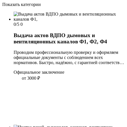
Показать категории
0/5
0
Выдача актов ВДПО дымовых и
вентиляционных каналов Ф1, Ф2, Ф4
Проводим профессиональную проверку и оформляем 
официальные документы с соблюдением всех 
нормативов. Быстро, надёжно, с гарантией соответствия 
требованиям. Оставьте заявку — проконсультируем и 
Официальное заключение
назначим дату осмотра!
от 3000
₽