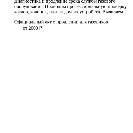
Диагностика и продление срока службы газового 
оборудования. Проводим профессиональную проверку 
котлов, колонок, плит и других устройств. Выявляем 
скрытые неисправности, устраняем риски и продлеваем 
Официальный акт о продлении для газовиков!
ресурс техники. Бесплатная первичная консультация. 
Гарантия на выполненные работы. Звоните!
от 2000
₽