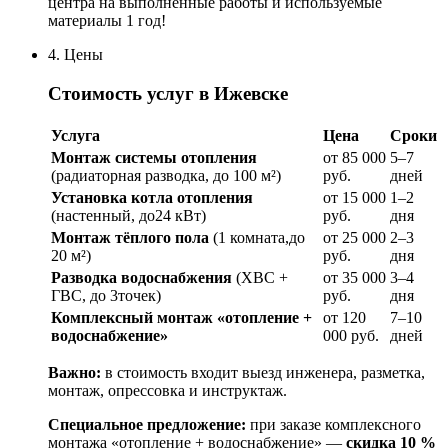
центра на выполненные работы и используемые
материалы 1 год!
4. Цены
Стоимость услуг в Ижевске
Услуга
Цена
Сроки
Монтаж системы отопления
от 85 000
5–7
(радиаторная разводка, до 100 м²)
руб.
дней
Установка котла отопления
от 15 000
1–2
(настенный, до24 кВт)
руб.
дня
Монтаж тёплого пола
(1 комната,до
от 25 000
2–3
20 м²)
руб.
дня
Разводка водоснабжения
(ХВС +
от 35 000
3–4
ГВС, до 3точек)
руб.
дня
Комплексный монтаж «отопление +
от 120
7–10
водоснабжение»
000 руб.
дней
Важно:
в стоимость входит выезд инженера, разметка,
монтаж, опрессовка и инструктаж.
Специальное предложение:
при заказе комплексного
монтажа «отопление + водоснабжение» —
скидка 10 %