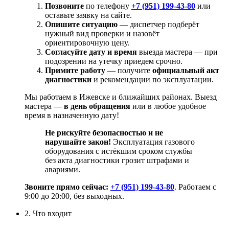
Позвоните
по
телефону
+7 (951) 199-43-80
или
оставьте
заявку
на
сайте
.
Опишите
ситуацию
— диспетчер
подберёт
нужный
вид
проверки
и
назовёт
ориентировочную
цену.
Согласуйте
дату
и
время
выезда
мастера
— при
подозрении
на
утечку
приедем
срочно.
Примите
работу
— получите
официальный
акт
диагностики
и
рекомендации
по
эксплуатации.
Мы
работаем
в
Ижевске
и
ближайших
районах.
Выезд
мастера
—
в день обращения
или в любое удобное
время в назначенную дату
!
Не
рискуйте
безопасностью
и
не
нарушайте
закон!
Эксплуатация
газового
оборудования
с
истёкшим
сроком
службы
без
акта
диагностики
грозит
штрафами
и
авариями.
Звоните
прямо
сейчас:
+7 (951) 199-43-80
.
Работаем
с
9:00
до
20:00,
без
выходных.
2. Что входит