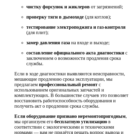
чистку
форсунок
и
жиклеров
от
загрязнений;
проверку
тяги
в
дымоходе
(для
котлов);
тестирование
электроподжига
и
газ‑контроля
(для
плит);
замер
давления
газа
на
входе
и
выходе;
составление
официального
акта
диагностики
с
заключением
о
возможности
продления
срока
службы.
Если
в
ходе
диагностики
выявляются
неисправности,
мешающие
продлению
срока
эксплуатации,
мы
предлагаем
профессиональный
ремонт
с
использованием
оригинальных
запчастей
и
комплектующих.
В
большинстве
случаев
это
позволяет
восстановить
работоспособность
оборудования
и
получить
акт
о
продлении
срока
службы.
Если
оборудование
признано
неремонтопригодным
,
мы
организуем
его
бесплатную
утилизацию
в
соответствии
с
экологическими
и
техническими
нормами — вам
не
придётся
решать
вопрос
вывоза
и