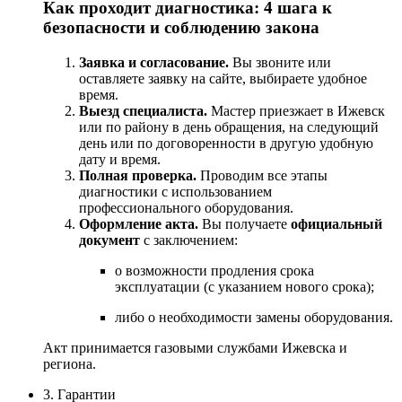
Как
проходит
диагностика:
4
шага
к
безопасности
и
соблюдению
закона
Заявка
и
согласование.
Вы
звоните
или
оставляете
заявку
на
сайте,
выбираете
удобное
время.
Выезд
специалиста.
Мастер
приезжает
в
Ижевск
или по району
в
день
обращения,
на
следующий
день или по договоренности в другую удобную
дату и время.
Полная
проверка.
Проводим
все
этапы
диагностики
с
использованием
профессионального
оборудования.
Оформление
акта.
Вы
получаете
официальный
документ
с
заключением:
о
возможности
продления
срока
эксплуатации
(с
указанием
нового
срока);
либо
о
необходимости
замены
оборудования.
Акт
принимается
газовыми
службами
Ижевска
и
региона.
3. Гарантии