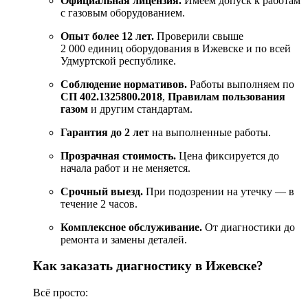
Официальная
лицензия.
Имеем
допуск
к
работам
с
газовым
оборудованием.
Опыт
более
12
лет.
Проверили
свыше
2
000
единиц
оборудования
в
Ижевске
и
по всей
Удмуртской республике.
Соблюдение
нормативов.
Работы
выполняем
по
СП
402.1325800.2018
,
Правилам
пользования
газом
и
другим
стандартам.
Гарантия
до
2
лет
на
выполненные
работы.
Прозрачная
стоимость.
Цена
фиксируется
до
начала
работ
и
не
меняется.
Срочный
выезд.
При
подозрении
на
утечку
— в
течение
2
часов.
Комплексное
обслуживание.
От
диагностики
до
ремонта
и
замены
деталей.
Как
заказать
диагностику
в
Ижевске?
Всё
просто: