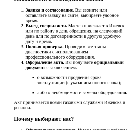
Заявка
и
согласование.
Вы
звоните
или
оставляете
заявку
на
сайте,
выбираете
удобное
время.
Выезд
специалиста.
Мастер
приезжает
в
Ижевск
или по району
в
день
обращения,
на
следующий
день или по договоренности в другую удобную
дату и время.
Полная
проверка.
Проводим
все
этапы
диагностики
с
использованием
профессионального
оборудования.
Оформление
акта.
Вы
получаете
официальный
документ
с
заключением:
о
возможности
продления
срока
эксплуатации
(с
указанием
нового
срока);
либо
о
необходимости
замены
оборудования.
Акт
принимается
всеми
газовыми
службами
Ижевска
и
региона.
Почему
выбирают
нас?