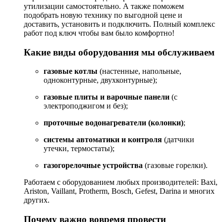
утилизации
самостоятельно. А также поможем
подобрать новую технику по выгодной цене и
доставить, установить и подключить. Полный комплекс
работ под ключ чтобы вам было комфортно!
Какие
виды
оборудования
мы
обслуживаем
газовые
котлы
(настенные,
напольные,
одноконтурные,
двухконтурные);
газовые
плиты
и
варочные
панели
(с
электроподжигом
и
без);
проточные
водонагреватели
(колонки)
;
системы
автоматики
и
контроля
(датчики
утечки,
термостаты);
газогорелочные устройства
(газовые горелки).
Работаем
с
оборудованием
любых
производителей:
Baxi,
Ariston,
Vaillant,
Protherm,
Bosch,
Gefest,
Darina
и многих
других.
Почему
важно
вовремя
провести