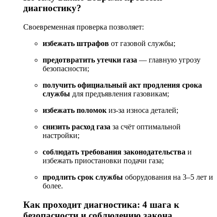
диагностику?
Своевременная
проверка
позволяет:
избежать
штрафов
от
газовой
службы;
предотвратить
утечки
газа
— главную
угрозу
безопасности;
получить
официальный
акт
продления
срока
службы
для
предъявления
газовикам;
избежать
поломок
из‑за
износа
деталей;
снизить
расход
газа
за
счёт
оптимальной
настройки;
соблюдать
требования
законодательства
и
избежать
приостановки
подачи
газа;
продлить
срок
службы
оборудования
на
3–5
лет
и
более.
Как
проходит
диагностика:
4
шага
к
безопасности
и
соблюдению
закона