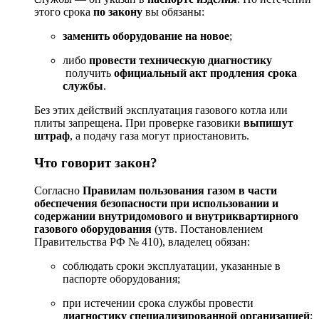
этого
срока
по
закону
вы
обязаны:
заменить
оборудование
на
новое
;
либо
провести
техническую
диагностику
получить
официальный
акт
продления
срока
службы
.
Без
этих
действий
эксплуатация
газового
котла
или
плиты
запрещена.
При
проверке
газовики
выпишут
штраф
,
а
подачу
газа
могут
приостановить.
Что
говорит
закон?
Согласно
Правилам
пользования
газом
в
части
обеспечения
безопасности
при
использовании
и
содержании
внутридомового
и
внутриквартирного
газового
оборудования
(утв.
Постановлением
Правительства
РФ
№ 410),
владелец
обязан:
соблюдать
сроки
эксплуатации,
указанные
в
паспорте
оборудования;
при
истечении
срока
службы
провести
диагностику
специализированной
организацией
;