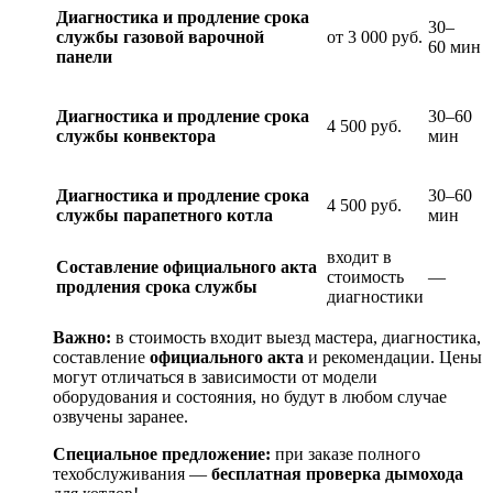
Диагностика и продление срока
30–
службы газовой
варочной
от 3
000
руб.
60
мин
панели
Диагностика и продление срока
30–60
4
500
руб.
службы
конвектора
мин
Диагностика и продление срока
30–60
4
500
руб.
службы парапетного котла
мин
входит
в
Составление
официального
акта
стоимость
—
продления
срока
службы
диагностики
Важно:
в
стоимость
входит
выезд
мастера,
диагностика,
составление
официального
акта
и
рекомендации. Цены
могут отличаться в зависимости от модели
оборудования и состояния, но будут в любом случае
озвучены заранее.
Специальное
предложение:
при
заказе
полного
техобслуживания
—
бесплатная
проверка
дымохода