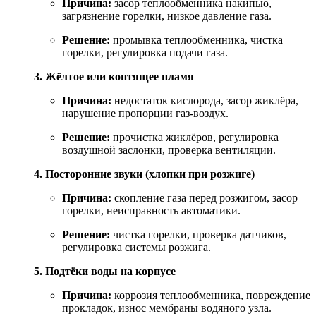
Причина:
засор
теплообменника
накипью,
загрязнение
горелки,
низкое
давление
газа.
Решение:
промывка
теплообменника,
чистка
горелки,
регулировка
подачи
газа.
3.
Жёлтое
или
коптящее
пламя
Причина:
недостаток
кислорода,
засор
жиклёра,
нарушение
пропорции
газ‑воздух.
Решение:
прочистка
жиклёров,
регулировка
воздушной
заслонки,
проверка
вентиляции.
4.
Посторонние
звуки
(хлопки
при
розжиге)
Причина:
скопление
газа
перед
розжигом,
засор
горелки,
неисправность
автоматики.
Решение:
чистка
горелки,
проверка
датчиков,
регулировка
системы
розжига.
5.
Подтёки
воды
на
корпусе
Причина:
коррозия
теплообменника,
повреждение
прокладок,
износ
мембраны
водяного
узла.