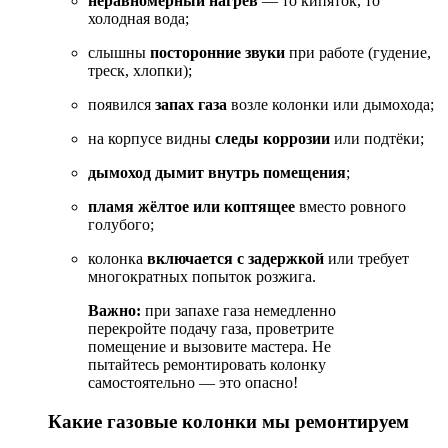
неравномерный
нагрев
— то
кипяток,
то
холодная
вода;
слышны
посторонние
звуки
при
работе
(гудение,
треск,
хлопки);
появился
запах
газа
возле
колонки
или
дымохода;
на
корпусе
видны
следы
коррозии
или
подтёки;
дымоход
дымит
внутрь
помещения
;
пламя
жёлтое
или
коптящее
вместо
ровного
голубого;
колонка
включается
с
задержкой
или
требует
многократных
попыток
розжига.
Важно:
при
запахе
газа
немедленно
перекройте
подачу
газа,
проветрите
помещение
и
вызовите
мастера.
Не
пытайтесь
ремонтировать
колонку
самостоятельно
— это
опасно!
Какие
газовые
колонки
мы
ремонтируем