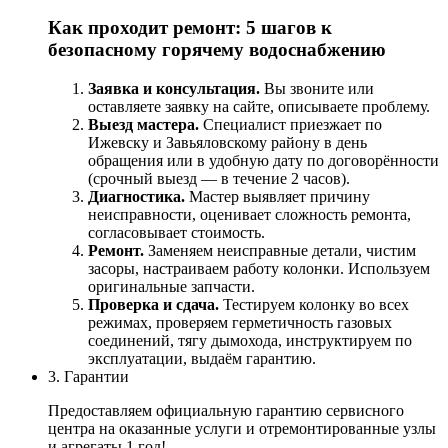
Как
проходит
ремонт:
5
шагов
к
безопасному
горячему
водоснабжению
Заявка
и
консультация.
Вы
звоните
или
оставляете
заявку
на
сайте,
описываете
проблему.
Выезд
мастера.
Специалист
приезжает
по
Ижевску
и
Завьяловскому району
в
день
обращения или в удобную дату по договорённости
(срочный
выезд
— в
течение
2
часов).
Диагностика.
Мастер
выявляет
причину
неисправности,
оценивает
сложность
ремонта,
согласовывает
стоимость.
Ремонт.
Заменяем
неисправные
детали,
чистим
засоры,
настраиваем
работу
колонки.
Используем
оригинальные
запчасти.
Проверка
и
сдача.
Тестируем
колонку
во
всех
режимах,
проверяем
герметичность
газовых
соединений,
тягу
дымохода,
инструктируем
по
эксплуатации,
выдаём
гарантию.
3. Гарантии
Предоставляем официальную гарантию сервисного
центра на оказанные услуги и отремонтированные узлы
и агрегаты 1 год!