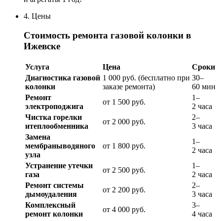
4. Цены
Стоимость
ремонта газовой колонки
в
Ижевске
Услуга
Цена
Сроки
Диагностика
газовой
1
000
руб.
(бесплатно
при
30–
колонки
заказе
ремонта)
60
мин
Ремонт
1–
от
1
500
руб.
электроподжига
2
часа
Чистка
горелки
2–
от
2
000
руб.
и
теплообменника
3
часа
Замена
1–
мембраны
водяного
от
1
800
руб.
2
часа
узла
Устранение
утечки
1–
от
2
500
руб.
газа
2
часа
Ремонт
системы
2–
от
2
200
руб.
дымоудаления
3
часа
Комплексный
3–
от
4
000
руб.
ремонт
колонки
4
часа