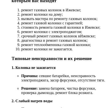
которым
нас
находят
ремонт
газовых
колонок
в
Ижевске;
ремонт
колонки
на
дому;
вызвать
мастера
по
ремонту
газовых
колонок;
ремонт
газовой
колонки
с
гарантией;
стоимость
ремонта
газовой
колонки
в
Ижевске;
ремонт
колонки
с
электроподжигом;
срочный
ремонт
газовых
колонок
в
Ижевске;
диагностика
и
ремонт
газовых
колонок;
ремонт
теплообменника
газовой
колонки;
ремонт
колонки
не
зажигается.
Типовые
неисправности
и
их
решение
1.
Колонка
не
зажигается
Причина:
севшие батарейки,
неисправность
электроподжига,
засор
форсунки,
отсутствие
тяги.
Решение:
замена батареек, ч
истка
форсунки,
проверка
дымохода,
ремонт
блока
розжига.
2.
Слабый
нагрев
воды