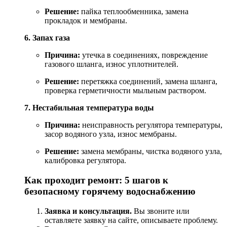
Решение:
пайка
теплообменника,
замена
прокладок
и
мембраны.
6.
Запах
газа
Причина:
утечка
в
соединениях,
повреждение
газового
шланга,
износ
уплотнителей.
Решение:
перетяжка
соединений,
замена
шланга,
проверка
герметичности
мыльным
раствором.
7.
Нестабильная
температура
воды
Причина:
неисправность
регулятора
температуры,
засор
водяного
узла,
износ
мембраны.
Решение:
замена
мембраны,
чистка
водяного
узла,
калибровка
регулятора.
Как
проходит
ремонт:
5
шагов
к
безопасному
горячему
водоснабжению
Заявка
и
консультация.
Вы
звоните
или
оставляете
заявку
на
сайте,
описываете
проблему.