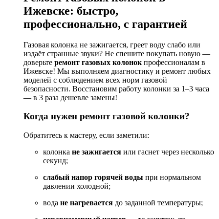
Ижевске:
быстро,
профессионально,
с
гарантией
Газовая
колонка
не
зажигается,
греет
воду
слабо
или
издаёт
странные
звуки?
Не
спешите
покупать
новую
—
доверьте
ремонт
газовых
колонок
профессионалам
в
Ижевске!
Мы
выполняем
диагностику
и
ремонт
любых
моделей
с
соблюдением
всех
норм
газовой
безопасности.
Восстановим
работу
колонки
за
1–3
часа
— в
3
раза
дешевле
замены!
Когда
нужен
ремонт
газовой
колонки?
Обратитесь
к
мастеру,
если
заметили:
колонка
не
зажигается
или
гаснет
через
несколько
секунд;
слабый
напор
горячей
воды
при
нормальном
давлении
холодной;
вода
не
нагревается
до
заданной
температуры;