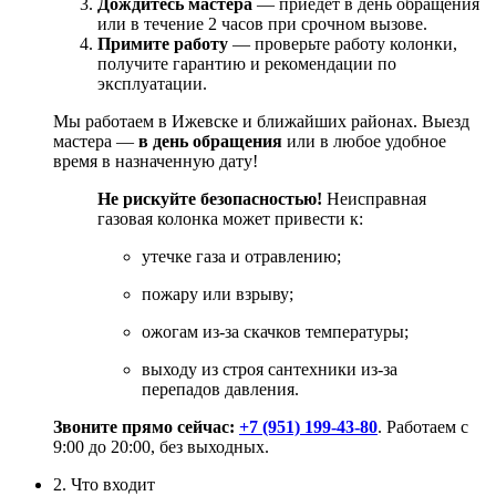
Дождитесь
мастера
— приедет
в
день
обращения
или
в
течение
2
часов
при
срочном
вызове.
Примите
работу
— проверьте
работу
колонки,
получите
гарантию
и
рекомендации
по
эксплуатации.
Мы
работаем
в
Ижевске
и
ближайших
районах.
Выезд
мастера
—
в день обращения
или в любое удобное
время в назначенную дату
!
Не
рискуйте
безопасностью!
Неисправная
газовая
колонка
может
привести
к:
утечке
газа
и
отравлению;
пожару
или
взрыву;
ожогам
из‑за
скачков
температуры;
выходу
из
строя
сантехники
из‑за
перепадов
давления.
Звоните
прямо
сейчас:
+7 (951) 199-43-80
.
Работаем
с
9:00
до
20:00,
без
выходных.
2. Что входит