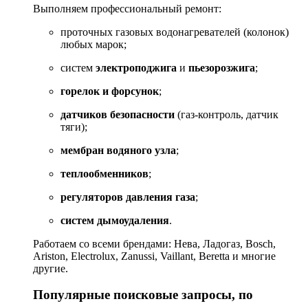
Выполняем
профессиональный
ремонт:
проточных
газовых
водонагревателей
(колонок)
любых
марок;
систем
электроподжига
и
пьезорозжига
;
горелок
и
форсунок
;
датчиков
безопасности
(газ‑контроль,
датчик
тяги);
мембран
водяного
узла
;
теплообменников
;
регуляторов
давления
газа
;
систем
дымоудаления
.
Работаем
с
о всеми брендами:
Нева,
Ладогаз,
Bosch,
Ariston,
Electrolux,
Zanussi,
Vaillant,
Beretta
и
многие
другие.
Популярные
поисковые
запросы,
по