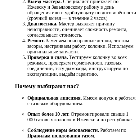
Выезд
мастера.
Специалист
приезжает
по
Ижевску
и
Завьяловскому району
в
день
обращения или в удобную дату по договорённости
(срочный
выезд
— в
течение
2
часов).
Диагностика.
Мастер
выявляет
причину
неисправности,
оценивает
сложность
ремонта,
согласовывает
стоимость.
Ремонт.
Заменяем
неисправные
детали,
чистим
засоры,
настраиваем
работу
колонки.
Используем
оригинальные
запчасти.
Проверка
и
сдача.
Тестируем
колонку
во
всех
режимах,
проверяем
герметичность
газовых
соединений,
тягу
дымохода,
инструктируем
по
эксплуатации,
выдаём
гарантию.
Почему
выбирают
нас?
Официальная
лицензия.
Имеем
допуск
к
работам
с
газовым
оборудованием.
Опыт
более
10
лет.
Отремонтировали
свыше
1
000
газовых
колонок
в
Ижевске
и по республике
.
Соблюдение
норм
безопасности.
Работаем
по
Правилам
пользования
газом
,